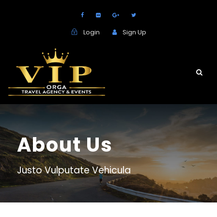
Login
Sign Up
About Us
Justo Vulputate Vehicula