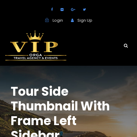
Login
Sign Up
Tour Side
Thumbnail With
Frame Left
Sidebar