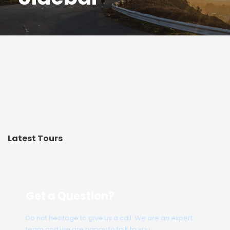
Latest Tours
Get a Question?
Do not hesitage to give us a call. We are an expert
team and we are happy to talk to you.