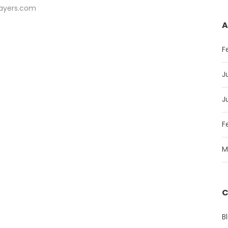
dlayers.com
A
F
J
J
F
M
C
B