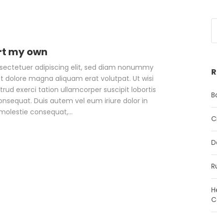
art my own
nsectetuer adipiscing elit, sed diam nonummy
R
t dolore magna aliquam erat volutpat. Ut wisi
ud exerci tation ullamcorper suscipit lobortis
B
nsequat. Duis autem vel eum iriure dolor in
 molestie consequat,...
C
D
R
H
C