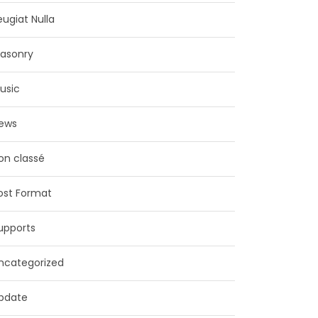
eugiat Nulla
asonry
usic
ews
on classé
ost Format
upports
ncategorized
pdate