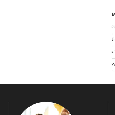
M
L
E
C
W