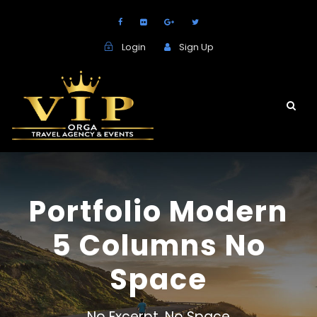
Login
Sign Up
Portfolio Modern
5 Columns No
Space
No Excerpt, No Space