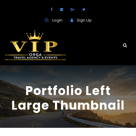
Login
Sign Up
Portfolio Left
Large Thumbnail